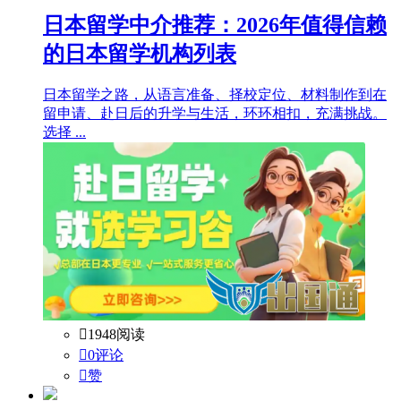
日本留学中介推荐：2026年值得信赖
的日本留学机构列表
日本留学之路，从语言准备、择校定位、材料制作到在
留申请、赴日后的升学与生活，环环相扣，充满挑战。
选择 ...

1948阅读

0评论

赞