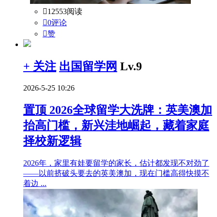

12553阅读

0评论

赞
+ 关注
出国留学网
Lv.9
2026-5-25 10:26
置顶
2026全球留学大洗牌：英美澳加
抬高门槛，新兴洼地崛起，藏着家庭
择校新逻辑
2026年，家里有娃要留学的家长，估计都发现不对劲了
——以前挤破头要去的英美澳加，现在门槛高得快摸不
着边 ...