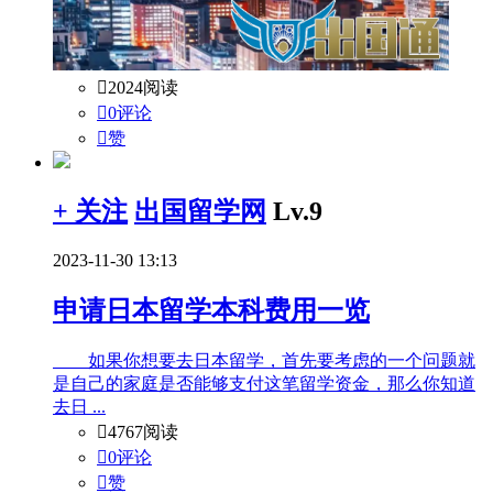

2024阅读

0评论

赞
+ 关注
出国留学网
Lv.9
2023-11-30 13:13
申请日本留学本科费用一览
如果你想要去日本留学，首先要考虑的一个问题就
是自己的家庭是否能够支付这笔留学资金，那么你知道
去日 ...

4767阅读

0评论

赞