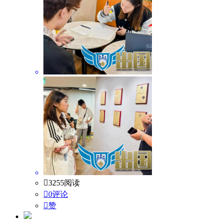

3255阅读

0评论

赞