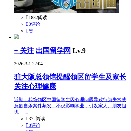

1882阅读

0评论

赞
+ 关注
出国留学网
Lv.9
2026-3-1 22:04
驻大阪总领馆提醒领区留学生及家长
关注心理健康
近期，我馆领区中国留学生因心理问题导致行为失常或
意欲自杀案件频发，不仅影响学业，引发家人、朋友担
忧， ...

372阅读

0评论