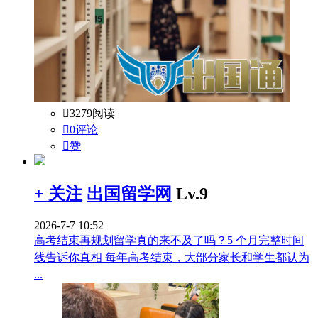

3279阅读

0评论

赞
+ 关注
出国留学网
Lv.9
2026-7-7 10:52
高考结束再规划留学真的来不及了吗？5 个月完整时间
线告诉你真相 每年高考结束，大部分家长和学生都认为
...