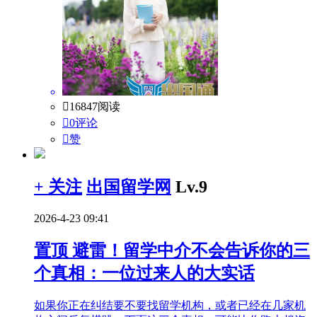

16847阅读

0评论

赞
+ 关注
出国留学网
Lv.9
2026-4-23 09:41
置顶
避雷！留学中介不会告诉你的三
个真相：一位过来人的大实话
如果你正在纠结要不要找留学机构，或者已经在几家机