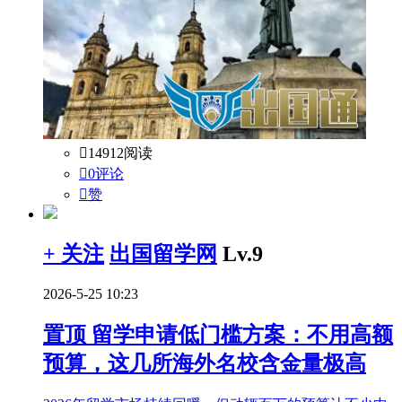

14912阅读

0评论

赞
+ 关注
出国留学网
Lv.9
2026-5-25 10:23
置顶
留学申请低门槛方案：不用高额
预算，这几所海外名校含金量极高