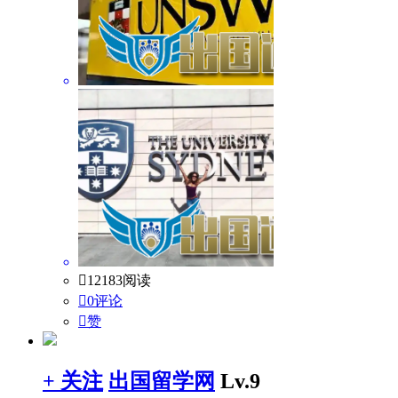

12183阅读

0评论

赞
+ 关注
出国留学网
Lv.9