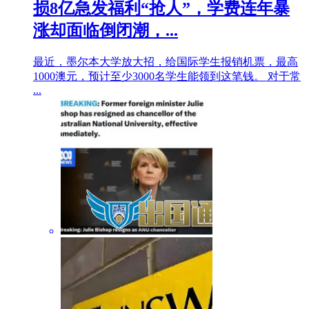
损8亿急发福利“抢人”，学费连年暴
涨却面临倒闭潮，...
最近，墨尔本大学放大招，给国际学生报销机票，最高
1000澳元，预计至少3000名学生能领到这笔钱。 对于常
...