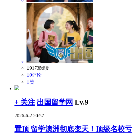

9173阅读

0评论

赞
+ 关注
出国留学网
Lv.9
2026-6-2 20:57
置顶
留学澳洲彻底变天！顶级名校亏