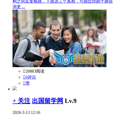
构之间反复横跳，下面这三个真相，可能比你跑十趟咨
询更 ...

20883阅读

0评论

赞
+ 关注
出国留学网
Lv.9
2026-3-13 12:16