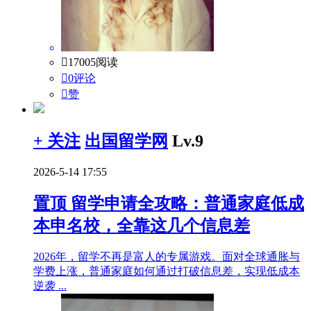

17005阅读

0评论

赞
+ 关注
出国留学网
Lv.9
2026-5-14 17:55
置顶
留学申请全攻略：普通家庭低成
本申名校，全靠这几个信息差
2026年，留学不再是富人的专属游戏。面对全球通胀与
学费上涨，普通家庭如何通过打破信息差，实现低成本
逆袭 ...